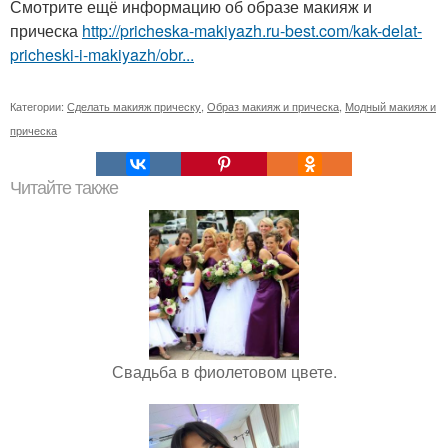
Смотрите ещё информацию об образе макияж и
прическа
http://pricheska-makiyazh.ru-best.com/kak-delat-
pricheski-i-makiyazh/obr...
Категории:
Сделать макияж прическу
,
Образ макияж и прическа
,
Модный макияж и
прическа
Читайте также
Свадьба в фиолетовом цвете.