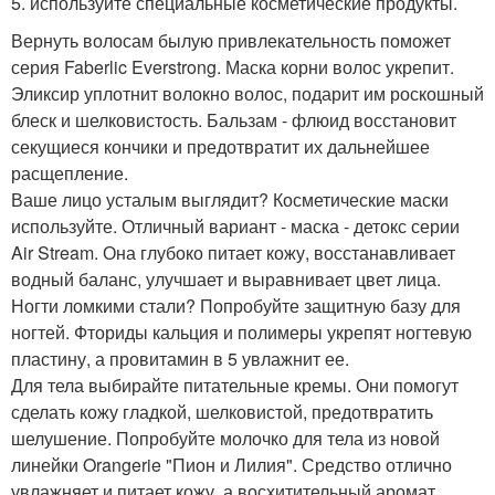
5. используйте специальные косметические продукты.
Вернуть волосам былую привлекательность поможет
серия Faberlic Everstrong. Маска корни волос укрепит.
Эликсир уплотнит волокно волос, подарит им роскошный
блеск и шелковистость. Бальзам - флюид восстановит
секущиеся кончики и предотвратит их дальнейшее
расщепление.
Ваше лицо усталым выглядит? Косметические маски
используйте. Отличный вариант - маска - детокс серии
Air Stream. Она глубоко питает кожу, восстанавливает
водный баланс, улучшает и выравнивает цвет лица.
Ногти ломкими стали? Попробуйте защитную базу для
ногтей. Фториды кальция и полимеры укрепят ногтевую
пластину, а провитамин в 5 увлажнит ее.
Для тела выбирайте питательные кремы. Они помогут
сделать кожу гладкой, шелковистой, предотвратить
шелушение. Попробуйте молочко для тела из новой
линейки Orangerie "Пион и Лилия". Средство отлично
увлажняет и питает кожу, а восхитительный аромат