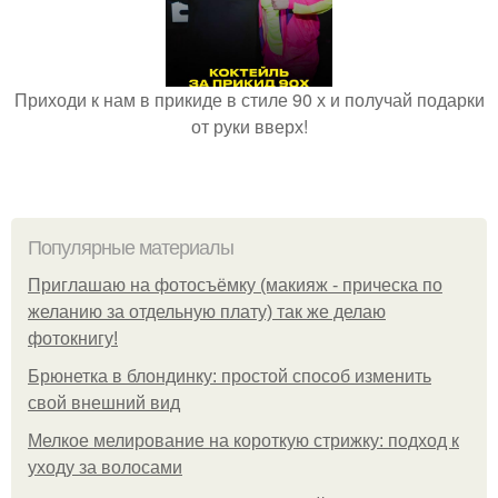
Приходи к нам в прикиде в стиле 90 х и получай подарки
от руки вверх!
Популярные материалы
Приглашаю на фотосъёмку (макияж - прическа по
желанию за отдельную плату) так же делаю
фотокнигу!
Брюнетка в блондинку: простой способ изменить
свой внешний вид
Мелкое мелирование на короткую стрижку: подход к
уходу за волосами