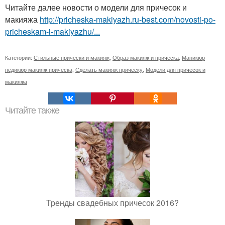
Читайте далее новости о модели для причесок и
макияжа
http://pricheska-makiyazh.ru-best.com/novosti-po-
pricheskam-i-makiyazhu/...
Категории:
Стильные прически и макияж
,
Образ макияж и прическа
,
Маникюр
педикюр макияж прическа
,
Сделать макияж прическу
,
Модели для причесок и
макияжа
Читайте также
Тренды свадебных причесок 2016?