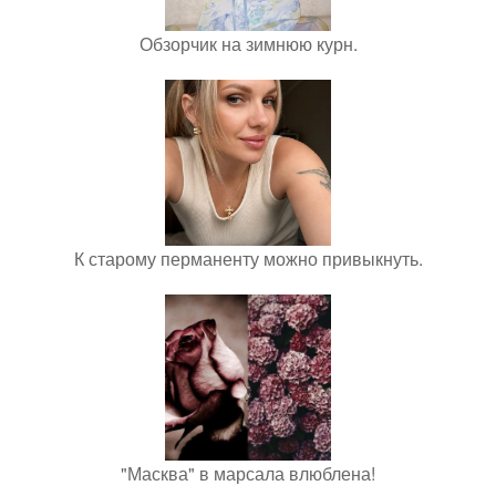
Обзорчик на зимнюю курн.
К старому перманенту можно привыкнуть.
"Масква" в марсала влюблена!