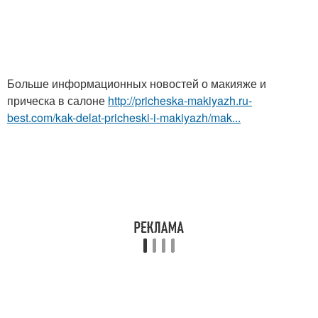
Больше информационных новостей о макияже и
прическа в салоне
http://pricheska-makiyazh.ru-
best.com/kak-delat-pricheski-i-makiyazh/mak...