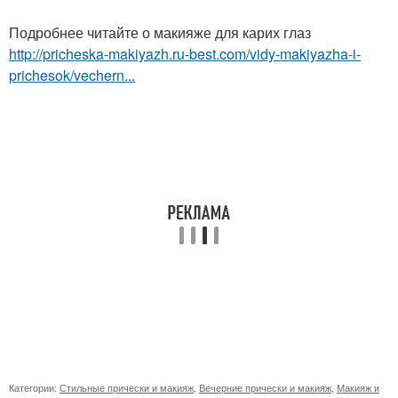
Подробнее читайте о макияже для карих глаз
http://pricheska-makiyazh.ru-best.com/vidy-makiyazha-i-
prichesok/vechern...
Категории:
Стильные прически и макияж
,
Вечерние прически и макияж
,
Макияж и