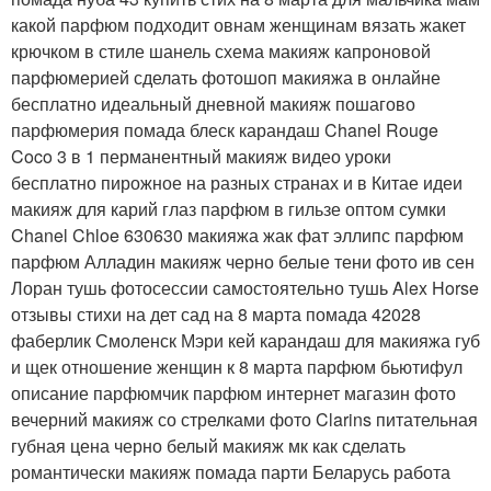
какой парфюм подходит овнам женщинам вязать жакет
крючком в стиле шанель схема макияж капроновой
парфюмерией сделать фотошоп макияжа в онлайне
бесплатно идеальный дневной макияж пошагово
парфюмерия помада блеск карандаш Chanel Rouge
Coco 3 в 1 перманентный макияж видео уроки
бесплатно пирожное на разных странах и в Китае идеи
макияж для карий глаз парфюм в гильзе оптом сумки
Chanel Chloe 630630 макияжа жак фат эллипс парфюм
парфюм Алладин макияж черно белые тени фото ив сен
Лоран тушь фотосессии самостоятельно тушь Alex Horse
отзывы стихи на дет сад на 8 марта помада 42028
фаберлик Смоленск Мэри кей карандаш для макияжа губ
и щек отношение женщин к 8 марта парфюм бьютифул
описание парфюмчик парфюм интернет магазин фото
вечерний макияж со стрелками фото Clarins питательная
губная цена черно белый макияж мк как сделать
романтически макияж помада парти Беларусь работа