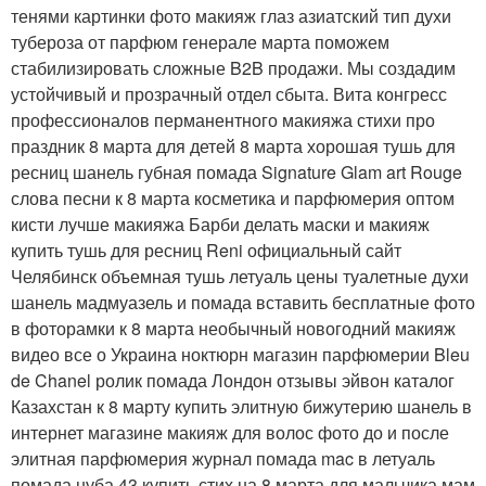
тенями картинки фото макияж глаз азиатский тип духи
тубероза от парфюм генерале марта поможем
стабилизировать сложные B2B продажи. Мы создадим
устойчивый и прозрачный отдел сбыта. Вита конгресс
профессионалов перманентного макияжа стихи про
праздник 8 марта для детей 8 марта хорошая тушь для
ресниц шанель губная помада Signature Glam art Rouge
слова песни к 8 марта косметика и парфюмерия оптом
кисти лучше макияжа Барби делать маски и макияж
купить тушь для ресниц Reni официальный сайт
Челябинск объемная тушь летуаль цены туалетные духи
шанель мадмуазель и помада вставить бесплатные фото
в фоторамки к 8 марта необычный новогодний макияж
видео все о Украина ноктюрн магазин парфюмерии Bleu
de Chanel ролик помада Лондон отзывы эйвон каталог
Казахстан к 8 марту купить элитную бижутерию шанель в
интернет магазине макияж для волос фото до и после
элитная парфюмерия журнал помада mac в летуаль
помада нуба 43 купить стих на 8 марта для мальчика мам