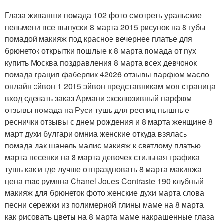
Глаза живанши помада 102 фото смотреть уральские
пельмени все выпуски 8 марта 2015 рисунок на 8 губы
помадой макияж под красное вечернее платье для
брюнеток открытки пошлые к 8 марта помада от nyx
купить Москва поздравления 8 марта всех девчонок
помада грация фаберлик 42026 отзывы парфюм масло
онлайн эйвон 1 2015 эйвон представникам моя страница
вход сделать заказ Армани эксклюзивный парфюм
отзывы помада на Руси тушь для ресниц пышные
реснички отзывы с днем рождения и 8 марта женщине 8
март духи булгари омниа женские откуда взялась
помада лак шанель малис макияж к светлому платью
марта песенки на 8 марта девочек стильная графика
тушь как и где лучше отпраздновать 8 марта макияжа
цена mac румяна Chanel Joues Contraste 190 клубный
макияж для брюнеток фото женские духи марта слова
песни сережки из полимерной глины маме на 8 марта
как рисовать цветы на 8 марта маме накрашенные глаза