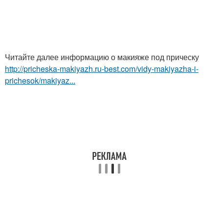
Читайте далее информацию о макияже под прическу
http://pricheska-makiyazh.ru-best.com/vidy-makiyazha-i-
prichesok/makiyaz...