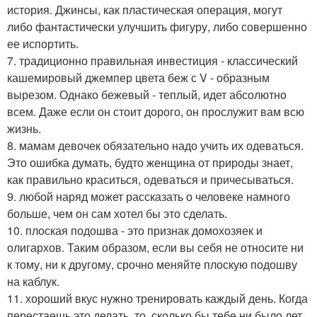
история. Джинсы, как пластическая операция, могут
либо фантастически улучшить фигуру, либо совершенно
ее испортить.
7. традиционно правильная инвестиция - классический
кашемировый джемпер цвета беж с V - образным
вырезом. Однако бежевый - теплый, идет абсолютно
всем. Даже если он стоит дорого, он прослужит вам всю
жизнь.
8. мамам девочек обязательно надо учить их одеваться.
Это ошибка думать, будто женщина от природы знает,
как правильно краситься, одеваться и причесываться.
9. любой наряд может рассказать о человеке намного
больше, чем он сам хотел бы это сделать.
10. плоская подошва - это признак домохозяек и
олигархов. Таким образом, если вы себя не относите ни
к тому, ни к другому, срочно меняйте плоскую подошву
на каблук.
11. хороший вкус нужно тренировать каждый день. Когда
перестаешь это делать, то, сколько бы тебе ни было лет,