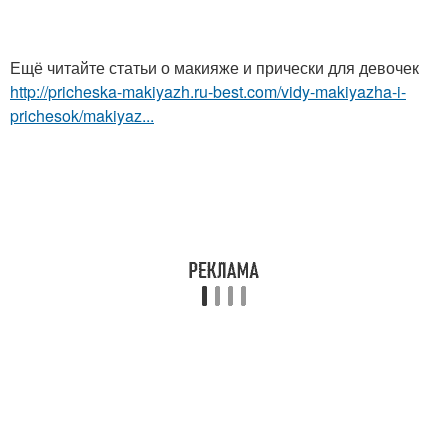
Ещё читайте статьи о макияже и прически для девочек
http://pricheska-makiyazh.ru-best.com/vidy-makiyazha-i-
prichesok/makiyaz...