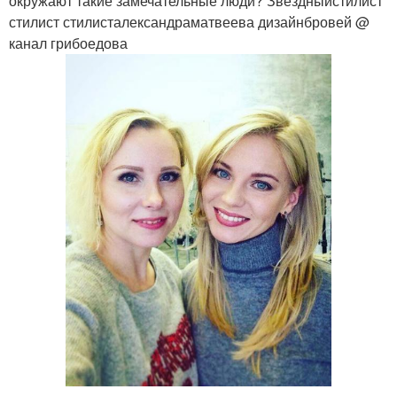
окружают такие замечательные люди? Звездныйстилист
стилист стилисталександраматвеева дизайнбровей @
канал грибоедова