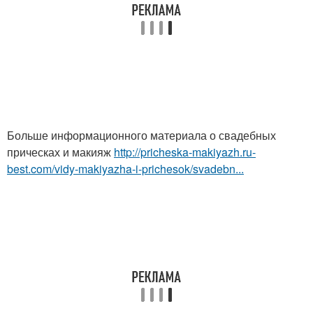
Больше информационного материала о свадебных
прическах и макияж
http://pricheska-makiyazh.ru-
best.com/vidy-makiyazha-i-prichesok/svadebn...