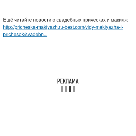
Ещё читайте новости о свадебных прическах и макияж
http://pricheska-makiyazh.ru-best.com/vidy-makiyazha-i-
prichesok/svadebn...