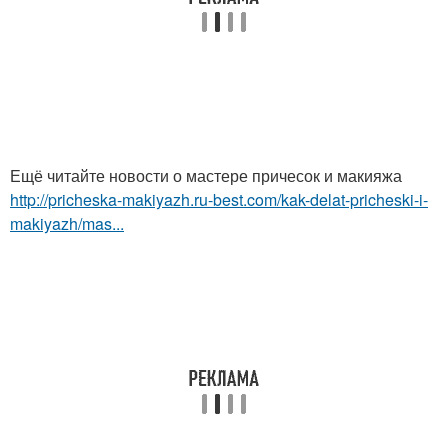
Ещё читайте новости о мастере причесок и макияжа
http://pricheska-makiyazh.ru-best.com/kak-delat-pricheski-i-
makiyazh/mas...