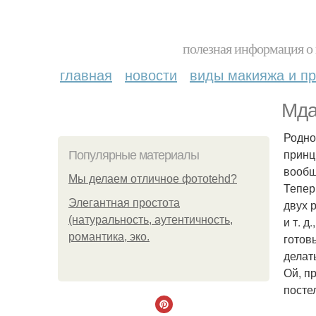
полезная информация о 
главная
новости
виды макияжа и пр
Мда
Родно
принц
Популярные материалы
вообщ
Мы делаем отличное фотоtehd?
Тепер
Элегантная простота
двух 
(натуральность, аутентичность,
и т. 
романтика, эко.
готовь
делат
Ой, п
постел