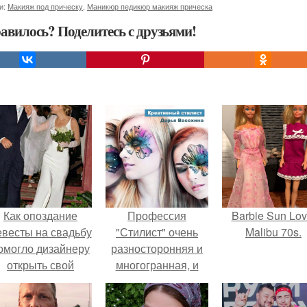
и:
Макияж под прическу
,
Маникюр педикюр макияж прическа
авилось? Поделитесь с друзьями!
Как опоздание
Профессия
Barbie Sun Lov
евесты на свадьбу
"Стилист" очень
Malibu 70s.
омогло дизайнеру
разносторонняя и
открыть свой
многогранная, и
бренд.
очень творческая!