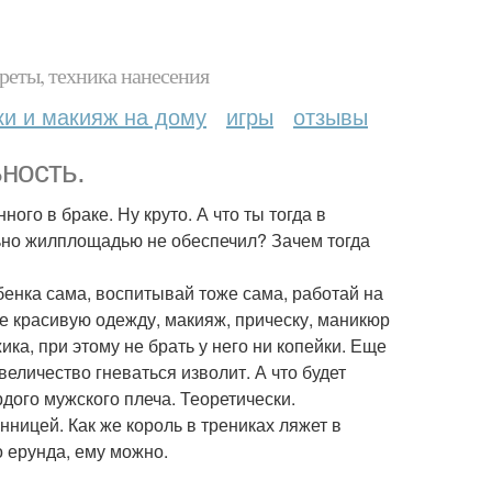
реты, техника нанесения
ки и макияж на дому
игры
отзывы
ность.
ого в браке. Ну круто. А что ты тогда в
ьно жилплощадью не обеспечил? Зачем тогда
бенка сама, воспитывай тоже сама, работай на
ебе красивую одежду, макияж, прическу, маникюр
ика, при этому не брать у него ни копейки. Еще
о величество гневаться изволит. А что будет
дого мужского плеча. Теоретически.
нницей. Как же король в трениках ляжет в
то ерунда, ему можно.