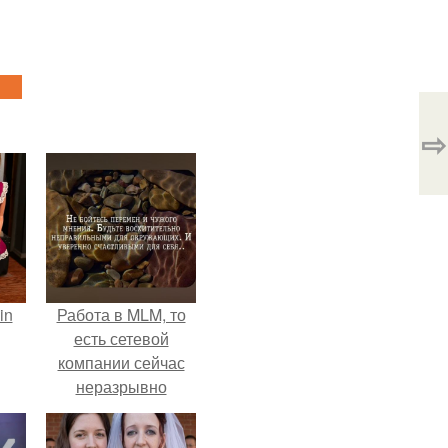
⇨
in
Работа в MLM, то
есть сетевой
компании сейчас
неразрывно
связана с создание
своего контента,