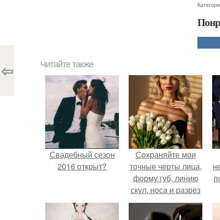
Категори
Понр
Читайте также
⇦
Свадебный сезон
Сохраняйте мои
2016 открыт?
точные черты лица,
н
форму губ, линию
п
скул, носа и разрез
глаз.