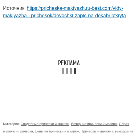
Источник:
https://pricheska-makiyazh.ru-best.com/vidy-
makiyazha-i-prichesok/devochki-zapis-na-dekabr-otkryta
Категории:
Свадебные прически и макияж
,
Вечерние прически и макияж
,
Образ
макияж и прическа
,
Цены на прически и макияж
,
Прическа и макияж с выездом на