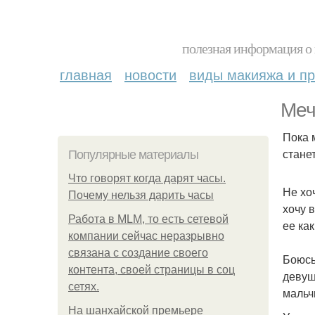
полезная информация о 
главная
новости
виды макияжа и пр
Меч
Пока 
стане
Популярные материалы
Что говорят когда дарят часы.
Не хо
Почему нельзя дарить часы
хочу 
Работа в MLM, то есть сетевой
ее ка
компании сейчас неразрывно
связана с создание своего
Боюсь
контента, своей страницы в соц
девуш
сетях.
мальч
На шанхайской премьере