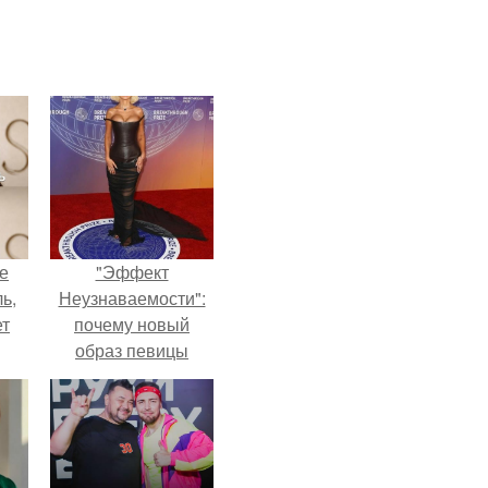
не
"Эффект
ь,
Неузнаваемости":
ет
почему новый
образ певицы
вызвал споры о
гранях
возможного?