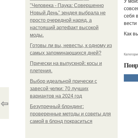
У мои
"Человека - Паука: Совершенно
совсем
Новый День" зендея выбрала не
себя 
просто очередной наряд, а
вести 
настоящий артефакт высокой
Как в
моды.
Готовы ли вы, невесты, к одному из
самых запоминающихся дней?
Категори
Понр
Прически на выпускной: косы и
плетения.
Выбор идеальной прически с
завесой челки: 70 лучших
вариантов на 2024 год
⇦
Безупречный блондинг:
проверенные методы и советы для
самой в блонд покраситься