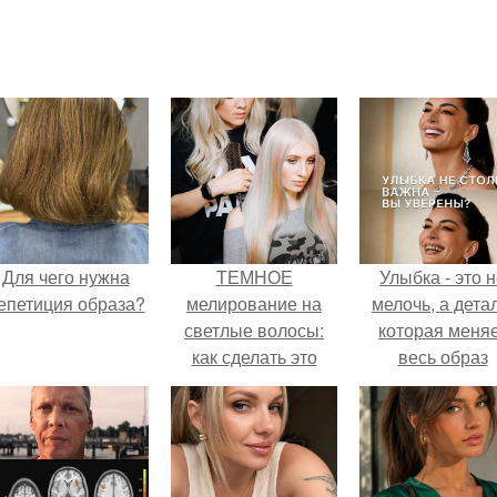
Для чего нужна
ТЕМНОЕ
Улыбка - это 
епетиция образа?
мелирование на
мелочь, а детал
светлые волосы:
которая меня
как сделать это
весь образ
правильно
человека.