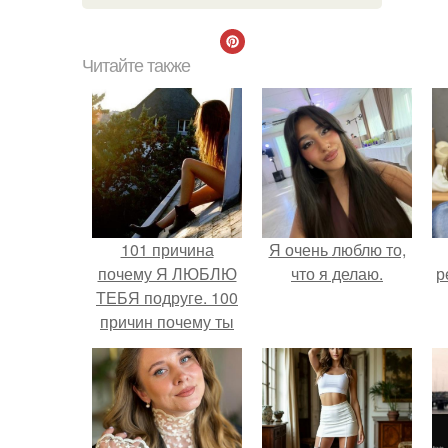
Читайте также
101 причина
Я очень люблю то,
почему Я ЛЮБЛЮ
что я делаю.
р
ТЕБЯ подруге. 100
причин почему ты
моя лучшая
подруга.