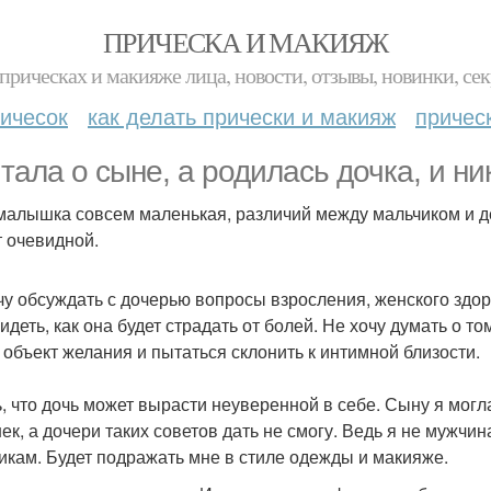
ПРИЧЕСКА И МАКИЯЖ
прическах и макияже лица, новости, отзывы, новинки, сек
ичесок
как делать прически и макияж
причес
тала о сыне, а родилась дочка, и ник
малышка совсем маленькая, различий между мальчиком и де
т очевидной.
чу обсуждать с дочерью вопросы взросления, женского здор
видеть, как она будет страдать от болей. Не хочу думать о 
к объект желания и пытаться склонить к интимной близости.
, что дочь может вырасти неуверенной в себе. Сыну я могла
ек, а дочери таких советов дать не смогу. Ведь я не мужчин
икам. Будет подражать мне в стиле одежды и макияже.