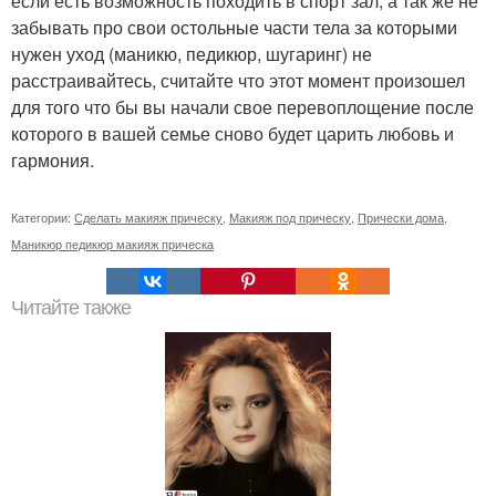
если есть возможность походить в спорт зал, а так же не
забывать про свои остольные части тела за которыми
нужен уход (маникю, педикюр, шугаринг) не
расстраивайтесь, считайте что этот момент произошел
для того что бы вы начали свое перевоплощение после
которого в вашей семье сново будет царить любовь и
гармония.
Категории:
Сделать макияж прическу
,
Макияж под прическу
,
Прически дома
,
Маникюр педикюр макияж прическа
Читайте также