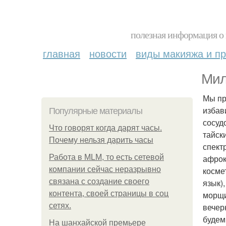
полезная информация о 
главная
новости
виды макияжа и пр
Мил
Мы пр
избав
Популярные материалы
сосуд
Что говорят когда дарят часы.
тайск
Почему нельзя дарить часы
спект
Работа в MLM, то есть сетевой
афрок
компании сейчас неразрывно
космет
связана с создание своего
язык)
контента, своей страницы в соц
морщи
сетях.
вечер
будем
На шанхайской премьере