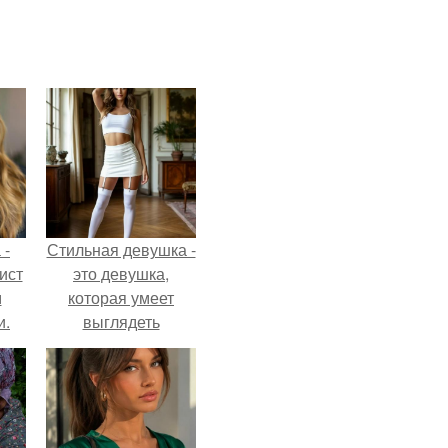
 -
Стильная девушка -
ист
это девушка,
м
которая умеет
и.
выглядеть
привлекательно и
элегантно в любои
ситуации.