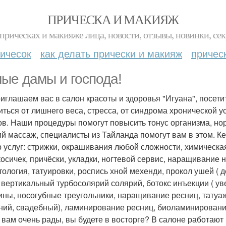
ПРИЧЕСКА И МАКИЯЖ
прическах и макияже лица, новости, отзывы, новинки, сек
ичесок
как делать прически и макияж
причес
ые дамы и господа!
иглашаем вас в салон красоты и здоровья "Игуана", посет
иться от лишнего веса, стресса, от синдрома хронической 
ов. Наши процедуры помогут повысить тонус организма, нор
ий массаж, специалисты из Тайланда помогут вам в этом. К
р услуг: стрижки, окрашивания любой сложности, химическа
осичек, причёски, укладки, ногтевой сервис, наращивание но
ология, татуировки, роспись хной мехенди, прокол ушей ( дет
, вертикальный турбосолярий солярий, ботокс инъекции ( ув
ны, носогубные треугольники, наращивание ресниц, татуаж ( 
ний, свадебный), ламинирование ресниц, биоламинирование
 вам очень рады, вы будете в восторге? В салоне работа