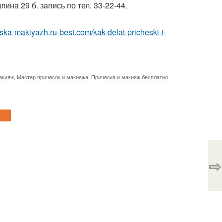
на 29 б. запись по тел. 33-22-44.
heska-makiyazh.ru-best.com/kak-delat-pricheski-i-
акияж
,
Мастер причесок и макияжа
,
Прическа и макияж бесплатно
⇨