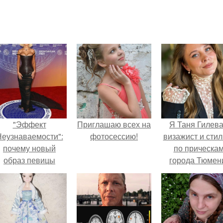
"Эффект
Приглашаю всех на
Я Таня Гилева
еузнаваемости":
фотосессию!
визажист и стил
почему новый
по прическа
образ певицы
города Тюмен
вызвал споры о
гранях
возможного?