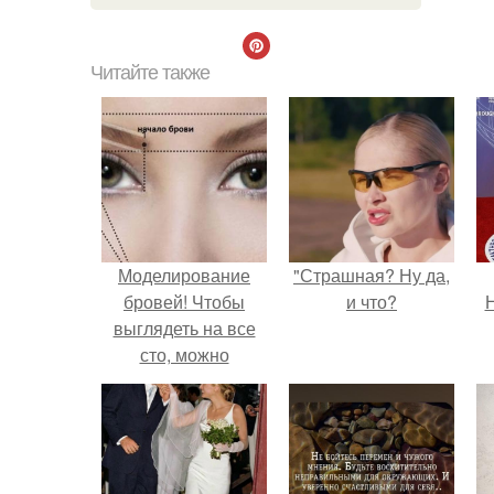
Читайте также
Моделирование
"Страшная? Ну да,
бровей! Чтобы
и что?
Н
выглядеть на все
сто, можно
правильно нанести
макияж, сделать
сногсшибательную
прическу и удачно
подобрать наряд.