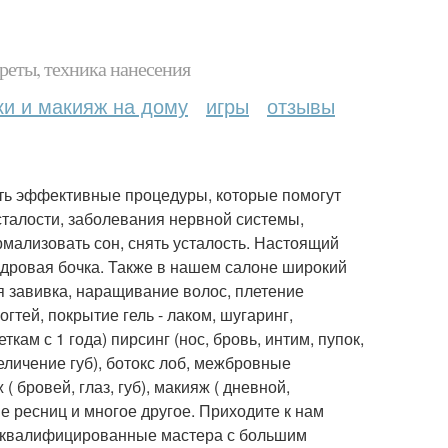
реты, техника нанесения
ки и макияж на дому
игры
отзывы
ить эффективные процедуры, которые помогут
усталости, заболевания нервной системы,
мализовать сон, снять усталость. Настоящий
едровая бочка. Также в нашем салоне широкий
я завивка, наращивание волос, плетение
гтей, покрытие гель - лаком, шугаринг,
кам с 1 года) пирсинг (нос, бровь, интим, пупок,
еличение губ), ботокс лоб, межбровные
бровей, глаз, губ), макияж ( дневной,
 ресниц и многое другое. Приходите к нам
ют квалифицированные мастера с большим