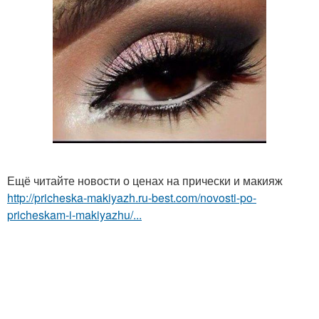
Ещё читайте новости о ценах на прически и макияж
http://pricheska-makiyazh.ru-best.com/novosti-po-
pricheskam-i-makiyazhu/...