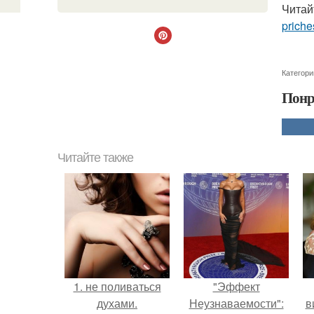
Читай
priche
Категори
Понр
Читайте также
1. не поливаться
"Эффект
духами.
Неузнаваемости":
в