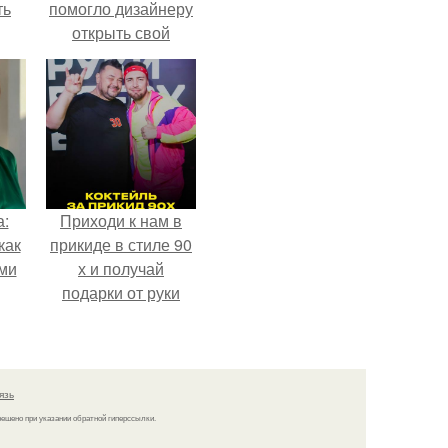
ть
помогло дизайнеру
открыть свой
бренд.
а:
Приходи к нам в
как
прикиде в стиле 90
ими
х и получай
подарки от руки
вверх!
язь
решено при указании обратной гиперссылки.