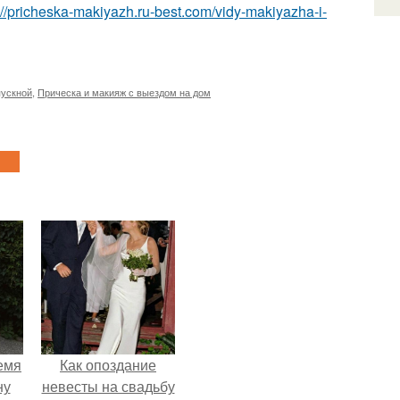
://pricheska-makiyazh.ru-best.com/vidy-makiyazha-i-
пускной
,
Прическа и макияж с выездом на дом
емя
Как опоздание
ну
невесты на свадьбу