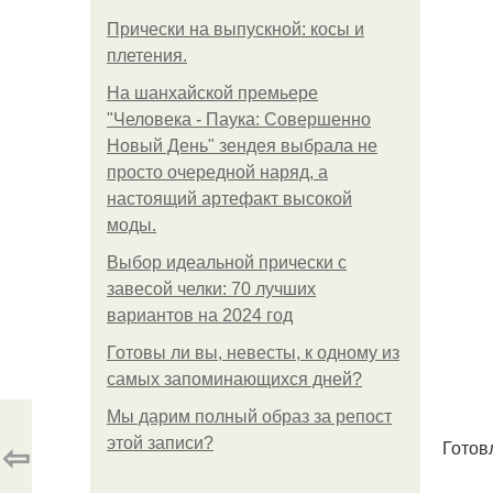
Прически на выпускной: косы и
плетения.
На шанхайской премьере
"Человека - Паука: Совершенно
Новый День" зендея выбрала не
просто очередной наряд, а
настоящий артефакт высокой
моды.
Выбор идеальной прически с
завесой челки: 70 лучших
вариантов на 2024 год
Готовы ли вы, невесты, к одному из
самых запоминающихся дней?
Мы дарим полный образ за репост
⇦
этой записи?
Готов