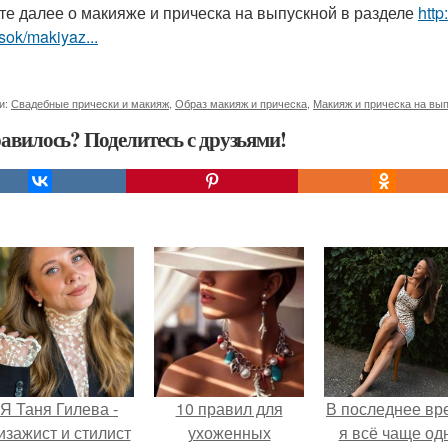
те далее о макияже и прическа на выпускной в разделе
http
sok/makiyaz...
и:
Свадебные прически и макияж
,
Образ макияж и прическа
,
Макияж и прическа на вы
авилось? Поделитесь с друзьями!
Я Таня Гилева -
10 правил для
В последнее вр
изажист и стилист
ухоженных
я всё чаще од