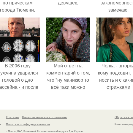
по прическам
девушек.
закономернос
города Тюмени.
замечаю.
В 2006 году
Мой ответ на
Челка - шторк
ужчина ударился
комментарий о том,
кому подходит, 
головой о дно
что "ну маникюр то
носить и с как
ассейна - и после
всё таки можно
стрижками
этого его жизнь
было бы сделать.
сочетать.
зменилась самым
транным образом.
Контакты
Пользовательское соглашение
Обратная св
Политика конфидециальности
а
Копирование раз
г. Москва, ЦАО, Басманный, Яковоапостольский переулок 7, м. Курская