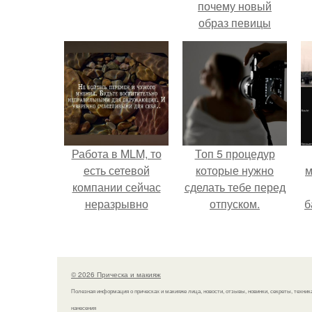
почему новый
образ певицы
вызвал споры о
гранях
возможного?
Работа в MLM, то
Топ 5 процедур
есть сетевой
которые нужно
м
компании сейчас
сделать тебе перед
неразрывно
отпуском.
б
связана с создание
своего контента,
и
своей страницы в
с
соц сетях.
© 2026 Прическа и макияж
Полезная информация о прическах и макияже лица, новости, отзывы, новинки, секреты, техник
нанесения