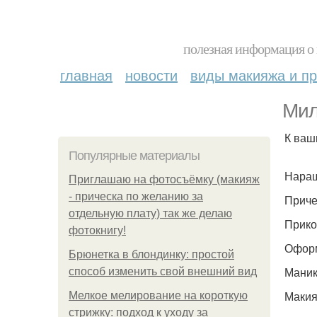
полезная информация о 
главная
новости
виды макияжа и пр
Мил
К ваш
Популярные материалы
Наращ
Приглашаю на фотосъёмку (макияж
- прическа по желанию за
Приче
отдельную плату) так же делаю
Прико
фотокнигу!
Оформ
Брюнетка в блондинку: простой
Маникю
способ изменить свой внешний вид
Макияж
Мелкое мелирование на короткую
стрижку: подход к уходу за