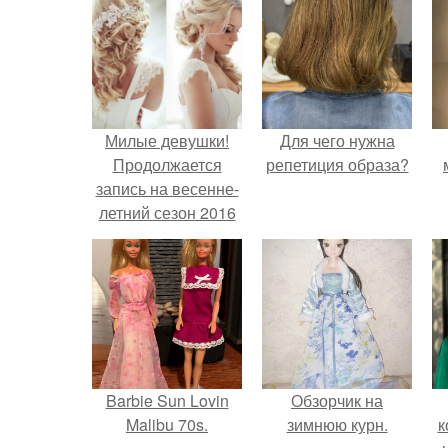
Милые девушки!
Для чего нужна
Продолжается
репетиция образа?
запись на весенне-
летний сезон 2016
г.
Barbie Sun Lovin
Обзорчик на
Malibu 70s.
зимнюю курн.
к