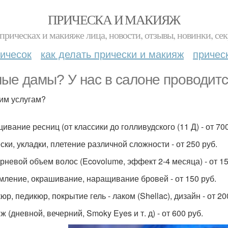
ПРИЧЕСКА И МАКИЯЖ
прическах и макияже лица, новости, отзывы, новинки, сек
ичесок
как делать прически и макияж
причес
ые дамы? У нас в салоне проводитс
им услугам?
ивание ресниц (от классики до голливудского (11 Д) - от 700
ски, укладки, плетение различной сложности - от 250 руб.
рневой объем волос (Ecovolume, эффект 2-4 месяца) - от 15
ление, окрашивание, наращивание бровей - от 150 руб.
р, педикюр, покрытие гель - лаком (Shellac), дизайн - от 20
 (дневной, вечерний, Smoky Eyes и т. д) - от 600 руб.