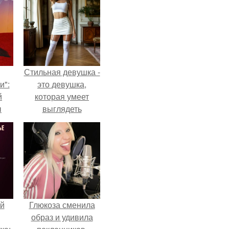
Стильная девушка -
и":
это девушка,
й
которая умеет
ы
выглядеть
 о
привлекательно и
элегантно в любои
ситуации.
й
Глюкоза сменила
образ и удивила