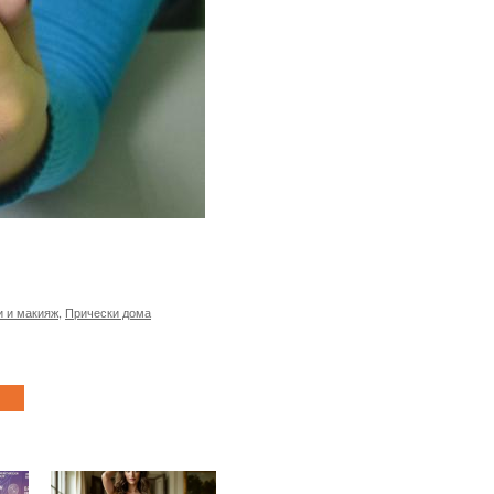
и и макияж
,
Прически дома