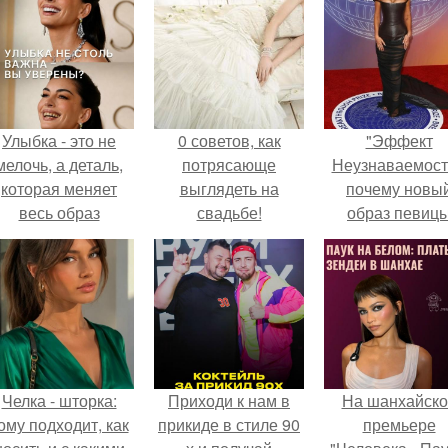
Улыбка - это не
0 советов, как
"Эффект
мелочь, а деталь,
потрясающе
Неузнаваемост
которая меняет
выглядеть на
почему новы
весь образ
свадьбе!
образ певиц
человека.
вызвал споры
гранях
возможного?
Челка - шторка:
Приходи к нам в
На шанхайско
ому подходит, как
прикиде в стиле 90
премьере