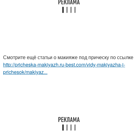
Смотрите ещё статьи о макияже под прическу по ссылке
http://pricheska-makiyazh.ru-best.com/vidy-makiyazha-i-
prichesok/makiyaz...