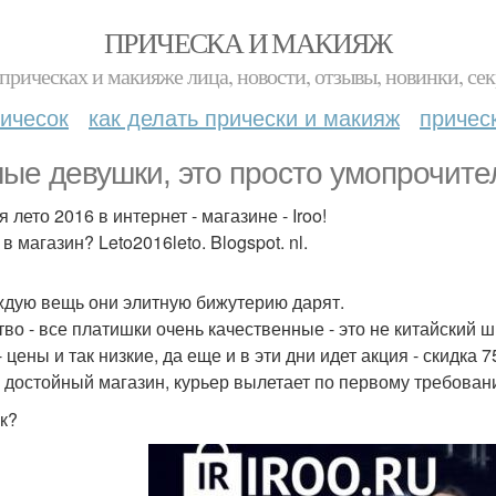
ПРИЧЕСКА И МАКИЯЖ
прическах и макияже лица, новости, отзывы, новинки, сек
ичесок
как делать прически и макияж
причес
ые девушки, это просто умопрочите
 лето 2016 в интернет - магазине - Iroo!
в магазин? Leto2016leto. Blogspot. nl.
ждую вещь они элитную бижутерию дарят.
тво - все платишки очень качественные - это не китайский 
 цены и так низкие, да еще и в эти дни идет акция - скидка 
 достойный магазин, курьер вылетает по первому требован
к?