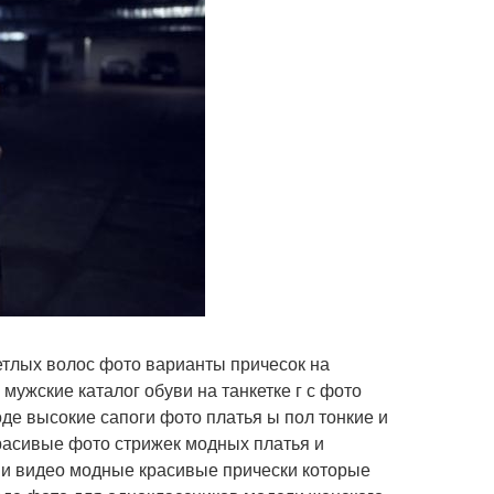
светлых волос фото варианты причесок на
ужские каталог обуви на танкетке г с фото
де высокие сапоги фото платья ы пол тонкие и
расивые фото стрижек модных платья и
ми видео модные красивые прически которые