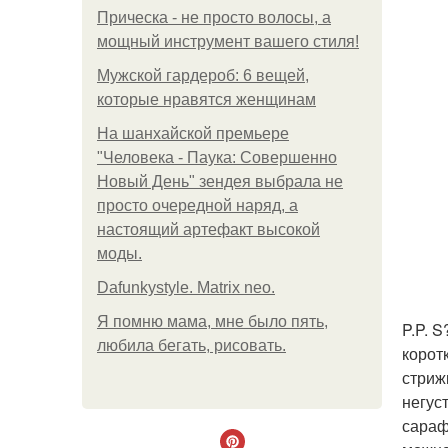
Прическа - не просто волосы, а
мощный инструмент вашего стиля!
Мужской гардероб: 6 вещей,
которые нравятся женщинам
На шанхайской премьере
"Человека - Паука: Совершенно
Новый День" зендея выбрала не
просто очередной наряд, а
настоящий артефакт высокой
моды.
Dafunkystyle. Matrix neo.
Я помню мама, мне было пять,
P.P. 
любила бегать, рисовать.
корот
стриж
негус
сараф