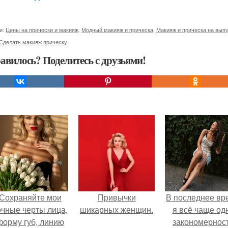
и:
Цены на прически и макияж
,
Модный макияж и прическа
,
Макияж и прическа на вып
Сделать макияж прическу
авилось? Поделитесь с друзьями!
Сохраняйте мои
Привычки
В последнее вр
очные черты лица,
шикарных женщин.
я всё чаще од
форму губ, линию
закономернос