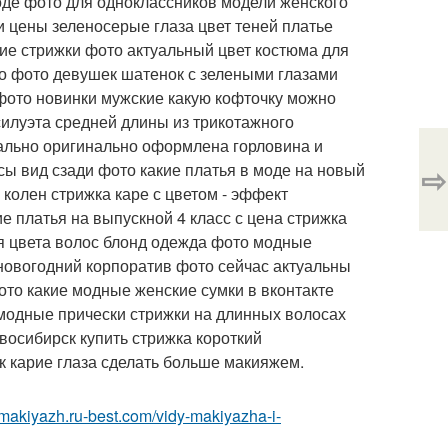
моде фото для одноклассников модели женского
и цены зеленосерые глаза цвет теней платье
е стрижки фото актуальный цвет костюма для
во фото девушек шатенок с зелеными глазами
 фото новинки мужские какую кофточку можно
силуэта средней длины из трикотажного
ально оригинально оформлена горловина и
сы вид сзади фото какие платья в моде на новый
⇨
колен стрижка каре с цветом - эффект
 платья на выпускной 4 класс с цена стрижка
ия цвета волос блонд одежда фото модные
новогодний корпоратив фото сейчас актуальны
ото какие модные женские сумки в вконтакте
 модные прически стрижки на длинных волосах
овосибирск купить стрижка короткий
к карие глаза сделать больше макияжем.
a-makiyazh.ru-best.com/vidy-makiyazha-i-