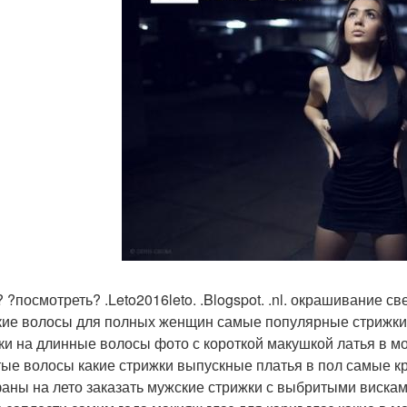
S? ?посмотреть? .Leto2016leto. .Blogspot. .nl. окрашивание 
кие волосы для полных женщин самые популярные стрижки м
ки на длинные волосы фото с короткой макушкой латья в мо
тые волосы какие стрижки выпускные платья в пол самые к
аны на лето заказать мужские стрижки с выбритыми виска