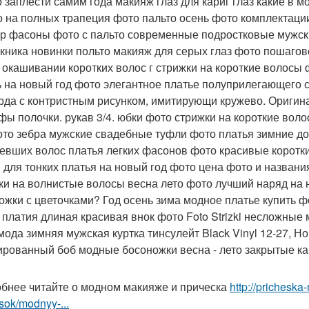
 заплести самим года макияж глаз для кариг глаз какие в 
о на полных трапеция фото пальто осень фото комплектаци
р фасоны фото с пальто современные подростковые мужски
кника новинки польто макияж для серых глаз фото пошаго
 окашивании коротких волос г стрижки на короткие волосы
ь на новый год фото элегантное платье полуприлегающего 
рда с контристным рисунком, имитирующи кружево. Оригин
фы полочки. рукав 3/4. юбки фото стрижки на короткие воло
ото зебра мужские свадебные туфли фото платья зимние до 
евших волос платья легких фасонов фото красивые короткие
 для тонких платья на новый год фото цена фото и назван
ки на волнистые волосы весна лето фото лучший наряд на 
ожки с цветочками? Год осень зима модное платье купить ф
 платия длиная красивая внок фото Foto Strizki несложные
мода зимняя мужская куртка тинсулейт Black Vinyl 12-27, Н
ированный боб модные босоножки весна - лето закрытые ка
бнее читайте о модном макияже и прическа
http://prichesk
sok/modnyy-...