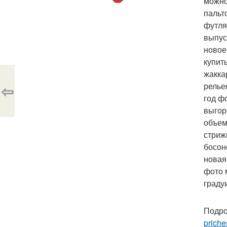
можно
пальт
футля
выпус
новое
купит
жакка
⇦
релье
год ф
выгор
объем
стриж
босон
новая
фото 
граду
Подро
priche