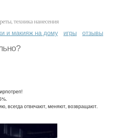
реты, техника нанесения
ки и макияж на дому
игры
отзывы
льно?
ширпотреп!
75%.
ию, всегда отвечают, меняют, возвращают.