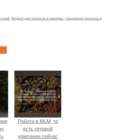
ускной
,
Модели для причесок и макияжа
,
Свадебные прически и
емя
Работа в MLM, то
ну
есть сетевой
ть
компании сейчас