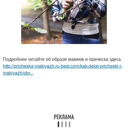
Подробнее читайте об образе макияж и прическа здесь
http://pricheska-makiyazh.ru-best.com/kak-delat-pricheski-i-
makiyazh/obr...