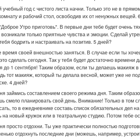
 учебный год с чистого листа начни. Только это не в прямо
комнату и рабочий стол, освободив их от ненужных вещей. 
"Доброе Утро приготовь". В первые дни тебе будет очень тя
я возникали только приятные чувства и эмоции. Сделай утре
 тебя бодрить и настраивать на позитив. 5 дней?
 время своей внешностью заняться. В случае если ты хочеш
 это сделать сегодня. Так у тебя будет достаточно времени д
ня до 1 сентября! Таким образом, если ты делаешь макияж в
едь тот макияж, который ты делала весной, может уже не по
ске. 4 дней?
ня займись составлением своего режима дня. Таким образом
ь смело планировать свой день. Внимание! Только в том сл
сать, то в ежедневнике составь список обязательных дел на
ь на новый кружок или в театральную студию. Потом тебе ос
ня просто отдохни. Ты уже практически полностью подготов
енько отдохнуть последние дни (можешь, например, устроит