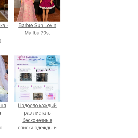
ка -
Barbie Sun Lovin
Malibu 70s.
т
о и
бои
еня
Надоело каждый
т
раз листать
бесконечные
о
списки одежды и
заново собирать