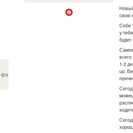
Новый
свою 
Себе 
у теб
будет
Самое
всего
1-2 д
up. В
⇦
приче
Сегод
можеш
распи
ходит
Сегод
хорош