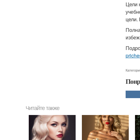
Цели 
учебн
цели.
Полная
избеж
Подро
priche
Категори
Понр
Читайте также