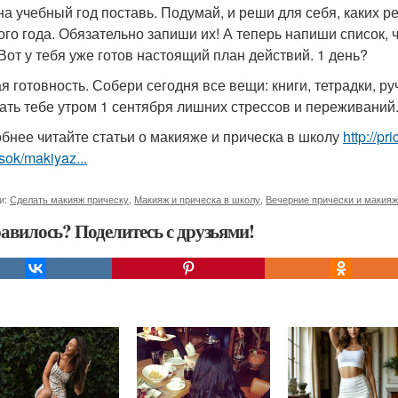
на учебный год поставь. Подумай, и реши для себя, каких р
ого года. Обязательно запиши их! А теперь напиши список, 
 Вот у тебя уже готов настоящий план действий. 1 день?
 готовность. Собери сегодня все вещи: книги, тетрадки, руч
ать тебе утром 1 сентября лишних стрессов и переживаний
бнее читайте статьи о макияже и прическа в школу
http://p
sok/makiyaz...
и:
Сделать макияж прическу
,
Макияж и прическа в школу
,
Вечерние прически и макияж
авилось? Поделитесь с друзьями!