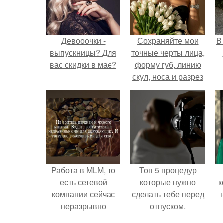
Девооочки -
Сохраняйте мои
В
выпускницы? Для
точные черты лица,
вас скидки в мае?
форму губ, линию
скул, носа и разрез
глаз.
Работа в MLM, то
Топ 5 процедур
есть сетевой
которые нужно
к
компании сейчас
сделать тебе перед
неразрывно
отпуском.
связана с создание