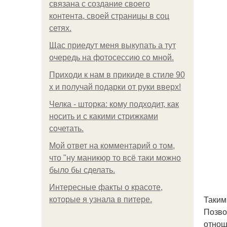
связана с создание своего
контента, своей страницы в соц
сетях.
Щас приедут меня выкупать а тут
очередь на фотосессию со мной.
Приходи к нам в прикиде в стиле 90
х и получай подарки от руки вверх!
Челка - шторка: кому подходит, как
носить и с какими стрижками
сочетать.
Мой ответ на комментарий о том,
что "ну маникюр то всё таки можно
было бы сделать.
Интересные факты о красоте,
Таким
которые я узнала в питере.
Позво
отнош