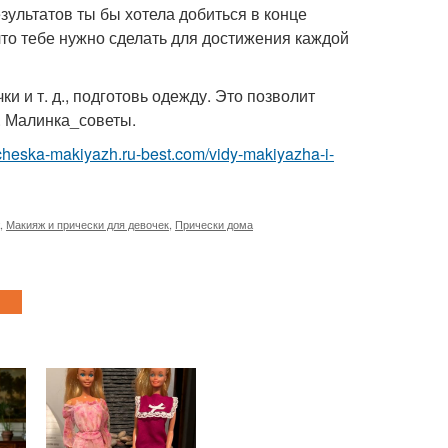
езультатов ты бы хотела добиться в конце
что тебе нужно сделать для достижения каждой
ки и т. д., подготовь одежду. Это позволит
. Малинка_советы.
richeska-makiyazh.ru-best.com/vidy-makiyazha-i-
,
Макияж и прически для девочек
,
Прически дома