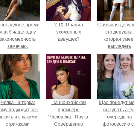
 последнее время
? 10. Правил
Стильная девуш
я всё чаще одну
ухоженных
это девушка,
закономерность
девушек?
которая умее
замечаю.
выглядеть
привлекательн
элегантно в лю
ситуации.
Челка - шторка:
На шанхайской
Щас приедут м
ому подходит, как
премьере
выкупать а ту
носить и с какими
"Человека - Паука:
очередь на
стрижками
Совершенно
фотосессию с
сочетать.
Новый День"
мной.