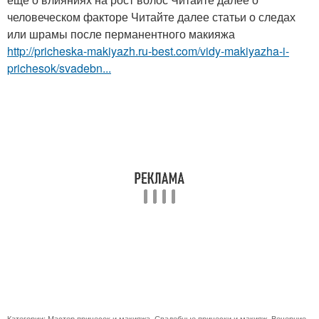
человеческом факторе Читайте далее статьи о следах
или шрамы после перманентного макияжа
http://pricheska-makiyazh.ru-best.com/vidy-makiyazha-i-
prichesok/svadebn...
Категории:
Мастер причесок и макияжа
,
Свадебные прически и макияж
,
Вечерние