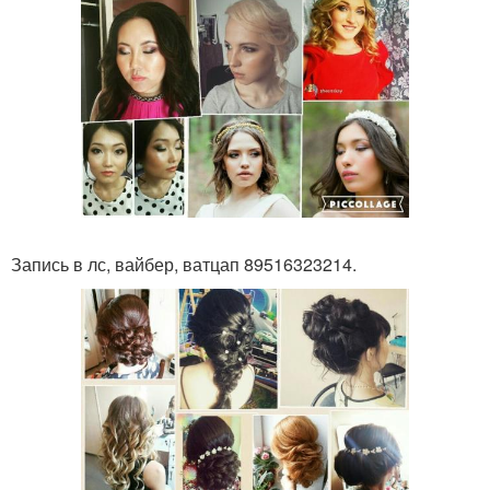
Запись в лс, вайбер, ватцап 89516323214.