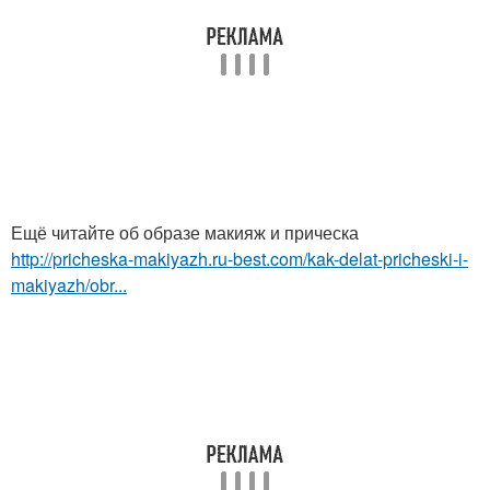
Ещё читайте об образе макияж и прическа
http://pricheska-makiyazh.ru-best.com/kak-delat-pricheski-i-
makiyazh/obr...