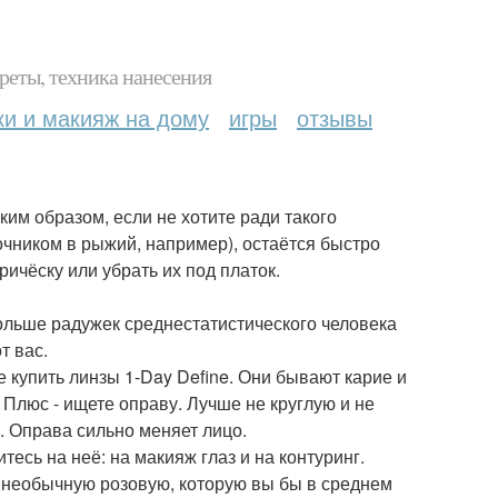
реты, техника нанесения
ки и макияж на дому
игры
отзывы
аким образом, если не хотите ради такого
очником в рыжий, например), остаётся быстро
ичёску или убрать их под платок.
больше радужек среднестатистического человека
т вас.
е купить линзы 1-Day Define. Они бывают карие и
Плюс - ищете оправу. Лучше не круглую и не
. Оправа сильно меняет лицо.
тесь на неё: на макияж глаз и на контуринг.
 необычную розовую, которую вы бы в среднем