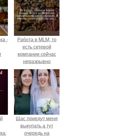
ка -
Работа в MLM, то
есть сетевой
т
компании сейчас
неразрывно
о и
связана с создание
бои
своего контента,
своей страницы в
соц сетях.
й
Щас приедут меня
выкупать а тут
ка:
очередь на