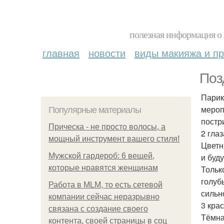
полезная информация о 
главная
новости
виды макияжа и пр
Поз
Парик
мероп
Популярные материалы
постр
Прическа - не просто волосы, а
2 глаз
мощный инструмент вашего стиля!
Цветн
Мужской гардероб: 6 вещей,
и буд
которые нравятся женщинам
Тольк
голуб
Работа в MLM, то есть сетевой
сильн
компании сейчас неразрывно
3 кра
связана с создание своего
Тёмна
контента, своей страницы в соц