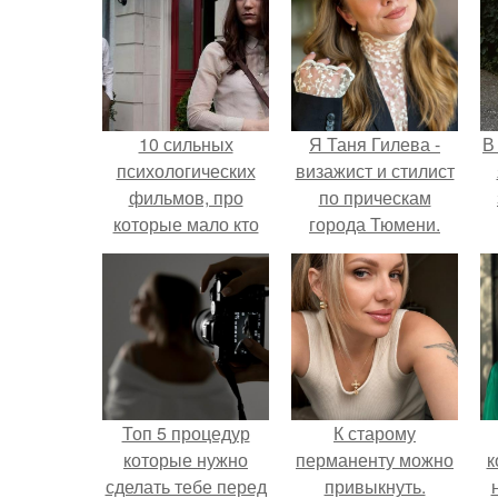
10 сильных
Я Таня Гилева -
В
психологических
визажист и стилист
фильмов, про
по прическам
которые мало кто
города Тюмени.
знает.
Топ 5 процедур
К старому
которые нужно
перманенту можно
к
сделать тебе перед
привыкнуть.