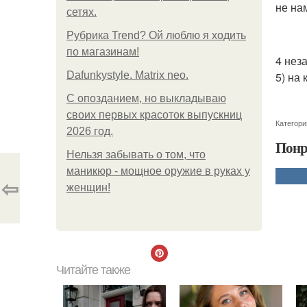
не на
сетях.
Рубрика Trend? Ой люблю я ходить
по магазинам!
4 нез
Dafunkystyle. Matrix neo.
5) на
С опозданием, но выкладываю
своих первых красоток выпускниц
Категори
2026 год.
Понр
Нельзя забывать о том, что
маникюр - мощное оружие в руках у
⇦
женщин!
Читайте также