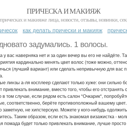
ПРИЧЕСКА И МАКИЯЖ
прическах и макияже лица, новости, отзывы, новинки, сек
ичесок
как делать прически и макияж
причес
дновато задумались. 1 волосы.
а у вас наверняка нет и за один вечер вы его не найдёте. Т
риятия кардинально менять цвет волос (тоже можно, оттен
ичься (лучший вариант) или сделать непривычную для вас пр
а.
ые линзы а-ля косплеер сделают только хуже: они сильно 
ут привлекать внимание, вместо того, чтобы его отстранять о
о в том случае, если рядом есть салон "Очкарик", попробуйт
ые, соответственно, берёте противоположный вашему цвет. 
о заметную, не хипстерскую. Можете у кого-нибудь одолжить
ситесь. Таким образом, если есть знакомая визажистка - моли
я помада будет только привлекать внимание, лучше просто