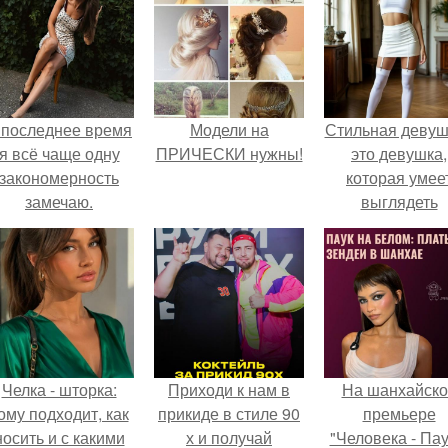
 последнее время
Модели на
Стильная девуш
я всё чаще одну
ПРИЧЕСКИ нужны!
это девушка,
закономерность
которая умее
замечаю.
выглядеть
привлекательн
элегантно в лю
ситуации.
Челка - шторка:
Приходи к нам в
На шанхайско
ому подходит, как
прикиде в стиле 90
премьере
носить и с какими
х и получай
"Человека - Пау