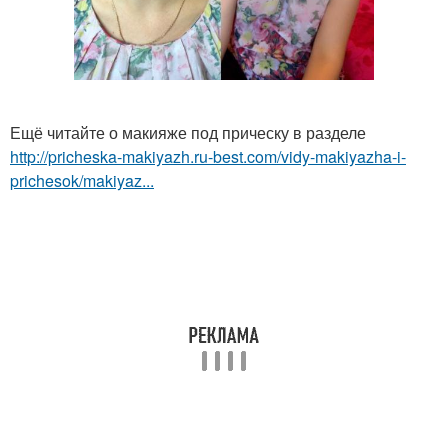
Ещё читайте о макияже под прическу в разделе
http://pricheska-makiyazh.ru-best.com/vidy-makiyazha-i-
prichesok/makiyaz...