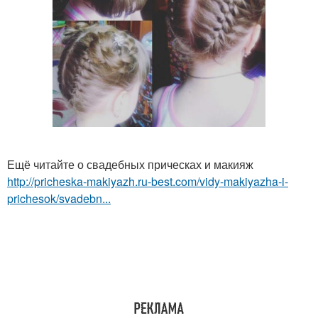
Ещё читайте о свадебных прическах и макияж
http://pricheska-makiyazh.ru-best.com/vidy-makiyazha-i-
prichesok/svadebn...