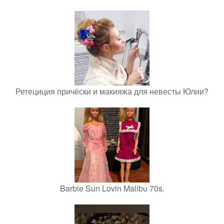
Ретециция причёски и макияжа для невесты Юлии?
Barbie Sun Lovin Malibu 70s.