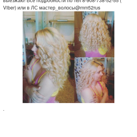
выезжаю! Все подробности по тел 8-908-738-52-55 (
Viber) или в ЛС мастер_волосы@mm52rus
.