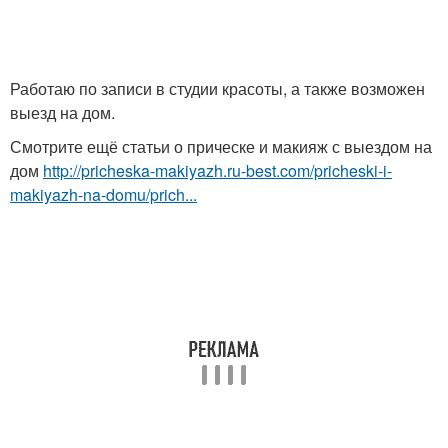
Работаю по записи в студии красоты, а также возможен
выезд на дом.
Смотрите ещё статьи о прическе и макияж с выездом на
дом
http://pricheska-makiyazh.ru-best.com/pricheski-i-
makiyazh-na-domu/prich...