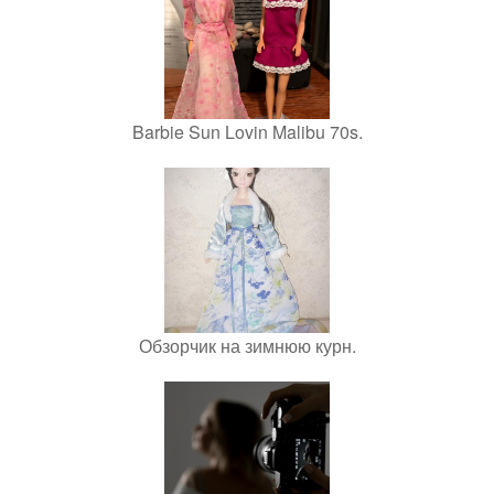
Barbie Sun Lovin Malibu 70s.
Обзорчик на зимнюю курн.