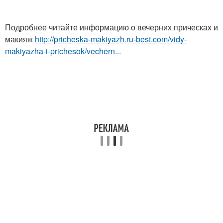
Подробнее читайте информацию о вечерних прическах и
макияж
http://pricheska-makiyazh.ru-best.com/vidy-
makiyazha-i-prichesok/vechern...