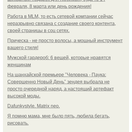
февраля, 8 марта или день рождения!
Работа в MLM, то есть сетевой компании сейчас
неразрывно связана с создание своего контента,
своей страницы в соц сетях.
Прическа - не просто волосы, а мощный инструмент
вашего стиля!
Мужской гардероб: 6 вещей, которые нравятся
женщинам
На шанхайской премьере "Человека - Паука:
Совершенно Новый День" зендея выбрала не
просто очередной наряд, а настоящий артефакт
высокой моды.
Dafunkystyle. Matrix neo.
Я помню мама, мне было пять, любила бегать,
рисовать.