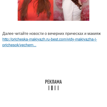
Далее читайте новости о вечерних прическах и макияж
http://pricheska-makiyazh.ru-best.com/vidy-makiyazha-i-
prichesok/vechern...