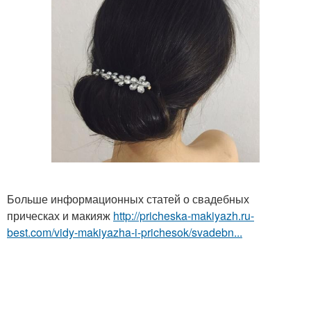
Больше информационных статей о свадебных
прическах и макияж
http://pricheska-makiyazh.ru-
best.com/vidy-makiyazha-i-prichesok/svadebn...