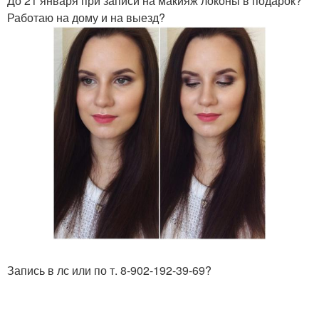
До 21 января при записи на макияж локоны в подарок?
Работаю на дому и на выезд?
Запись в лс или по т. 8-902-192-39-69?