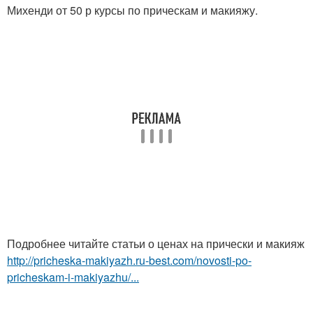
Михенди от 50 р курсы по прическам и макияжу.
Подробнее читайте статьи о ценах на прически и макияж
http://pricheska-makiyazh.ru-best.com/novosti-po-
pricheskam-i-makiyazhu/...