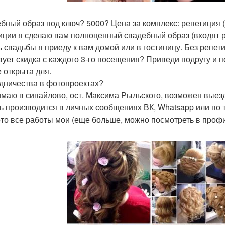
бный образ под ключ? 5000? Цена за комплекс: репетиция (
иции я сделаю вам полноценный свадебный образ (входят р
ь свадьбы я приеду к вам домой или в гостиницу. Без репет
вует скидка с каждого 3-го посещения? Приведи подругу и п
е открыта для.
дничества в фотопроектах?
маю в сипайлово, ост. Максима Рыльского, возможен выезд
ь производится в личных сообщениях ВК, Whatsapp или по
то все работы мои (еще больше, можно посмотреть в проф