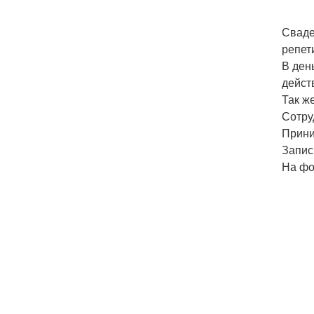
Сваде
репет
В ден
дейст
Так ж
Сотру
Прини
Запис
На фо