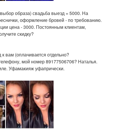
выбор образа) свадьба выезд = 5000. На
еснички, оформление бровей - по требованию.
иции цена - 3000. Постоянным клиентам,
олучите скидку?
 к вам (оплачивается отдельно?
 телефону, мой номер 89177506706? Наталья.
иле. Уфамакияж уфапрически.