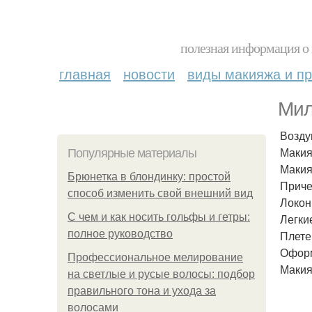
полезная информация о 
главная
новости
виды макияжа и пр
Мил
Возду
Макия
Популярные материалы
Макия
Брюнетка в блондинку: простой
Приче
способ изменить свой внешний вид
Локон
С чем и как носить гольфы и гетры:
Легки
полное руководство
Плете
Оформ
Профессиональное мелирование
Макия
на светлые и русые волосы: подбор
правильного тона и ухода за
волосами