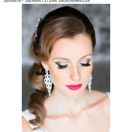
Звоните? 380664737246 380936964339