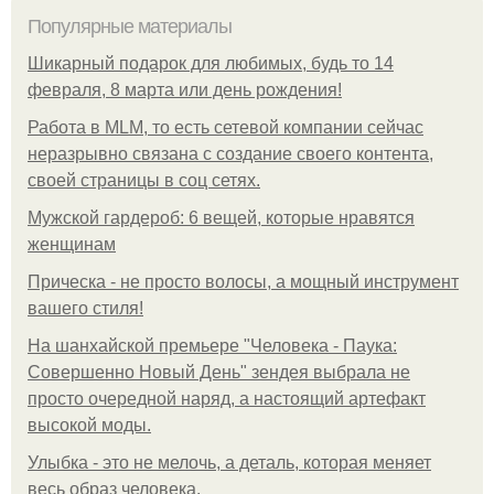
Популярные материалы
Шикарный подарок для любимых, будь то 14
февраля, 8 марта или день рождения!
Работа в MLM, то есть сетевой компании сейчас
неразрывно связана с создание своего контента,
своей страницы в соц сетях.
Мужской гардероб: 6 вещей, которые нравятся
женщинам
Прическа - не просто волосы, а мощный инструмент
вашего стиля!
На шанхайской премьере "Человека - Паука:
Совершенно Новый День" зендея выбрала не
просто очередной наряд, а настоящий артефакт
высокой моды.
Улыбка - это не мелочь, а деталь, которая меняет
весь образ человека.