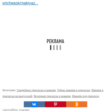
prichesok/makiyaz...
Категории:
Свадебные прически и макияж
,
Образ макияж и прическа
,
Макияж и
прическа на выпускной
,
Вечерние прически и макияж
,
Макияж под прическу
Читайте также