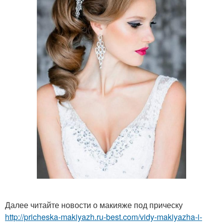
Далее читайте новости о макияже под прическу
http://pricheska-makiyazh.ru-best.com/vidy-makiyazha-i-