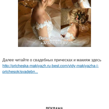
Далее читайте о свадебных прическах и макияж здесь
http://pricheska-makiyazh.ru-best.com/vidy-makiyazha-i-
prichesok/svadebn...