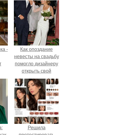
ка -
Как опоздание
невесты на свадьбу
т
помогло дизайнеру
открыть свой
о и
бренд.
бои
а:
Решила
как
протестировать