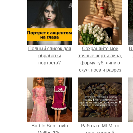
Полный список для
Сохраняйте мои
В
обработки
точные черты лица,
портрета?
форму губ, линию
скул, носа и разрез
глаз.
Barbie Sun Lovin
Работа в MLM, то
Malibu 70s.
есть сетевой