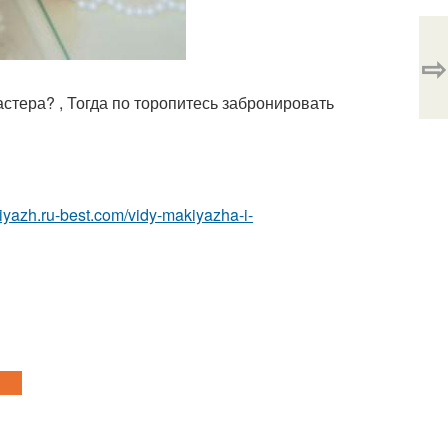
⇨
астера? , Тогда по торопитесь забронировать
kiyazh.ru-best.com/vidy-makiyazha-i-