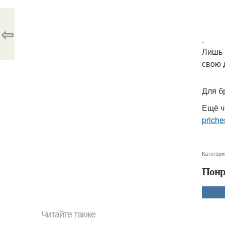
⇦
.
Лишь 
свою 
Для б
Ещё ч
priche
Категори
Понр
Читайте также