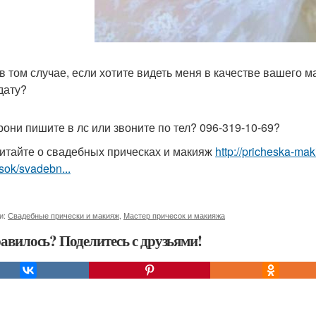
в том случае, если хотите видеть меня в качестве вашего м
дату?
рони пишите в лс или звоните по тел? 096-319-10-69?
итайте о свадебных прическах и макияж
http://pricheska-ma
sok/svadebn...
и:
Свадебные прически и макияж
,
Мастер причесок и макияжа
авилось? Поделитесь с друзьями!