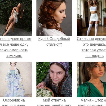
 последнее время
Курс? Свадебный
Стильная девуш
я всё чаще одну
стилист?
это девушка,
закономерность
которая умее
замечаю.
выглядеть
привлекательн
элегантно в лю
ситуации.
Обзорчик на
Мой ответ на
Челка - шторк
зимнюю курн.
комментарий о том,
кому подходит, 