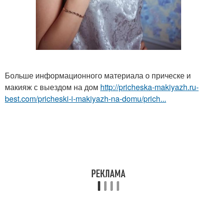
Больше информационного материала о прическе и
макияж с выездом на дом
http://pricheska-makiyazh.ru-
best.com/pricheski-i-makiyazh-na-domu/prich...