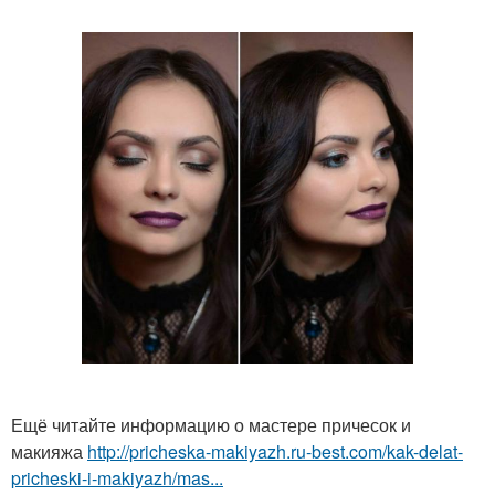
Ещё читайте информацию о мастере причесок и
макияжа
http://pricheska-makiyazh.ru-best.com/kak-delat-
pricheski-i-makiyazh/mas...