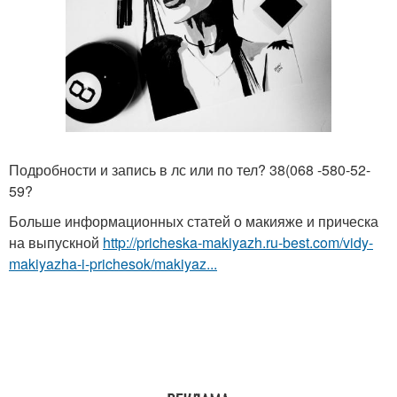
Подробности и запись в лс или по тел? 38(068 -580-52-
59?
Больше информационных статей о макияже и прическа
на выпускной
http://pricheska-makiyazh.ru-best.com/vidy-
makiyazha-i-prichesok/makiyaz...