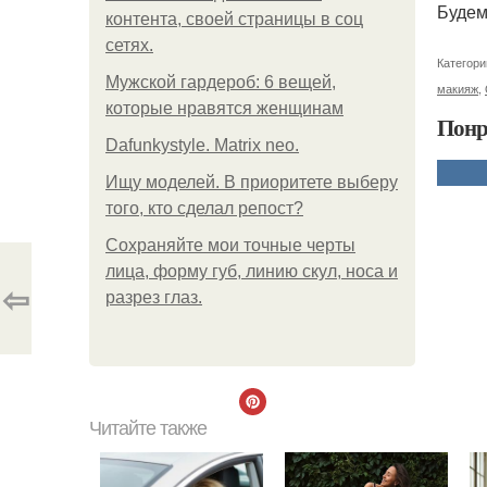
Будем
контента, своей страницы в соц
сетях.
Категори
Мужской гардероб: 6 вещей,
макияж
,
которые нравятся женщинам
Понр
Dafunkystyle. Matrix neo.
Ищу моделей. В приоритете выберу
того, кто сделал репост?
Сохраняйте мои точные черты
лица, форму губ, линию скул, носа и
⇦
разрез глаз.
Читайте также