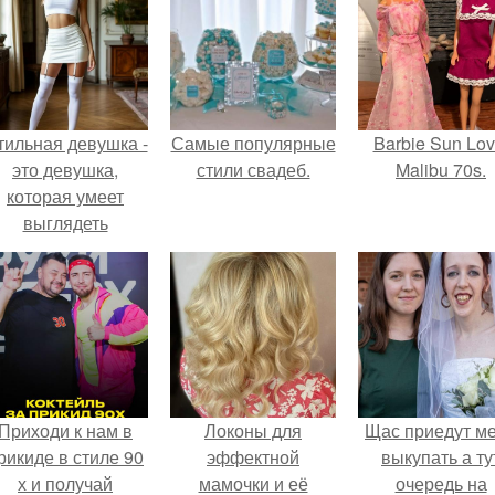
тильная девушка -
Самые популярные
Barbie Sun Lov
это девушка,
стили свадеб.
Malibu 70s.
которая умеет
выглядеть
привлекательно и
легантно в любои
ситуации.
Приходи к нам в
Локоны для
Щас приедут м
рикиде в стиле 90
эффектной
выкупать а ту
х и получай
мамочки и её
очередь на