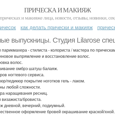
ПРИЧЕСКА И МАКИЯЖ
прическах и макияже лица, новости, отзывы, новинки, сек
ичесок
как делать прически и макияж
причес
ые выпускницы. Студия Lilarose спе
и парикмахера - стилиста - колориста / мастера по прическ
иновое выпрямление и восстановление волос.
овка волос.
ивание омбрэ шатуш балаяж.
ров ногтевого сервиса.
юр/педикюр покрытие ноготков гель - лаком.
ны любой сложности.
ра наращивания ресниц.
и визажиста/бровиста.
ж дневной, вечерний, подиумный.
ественное оформление бровей окрашивание краской/хной.