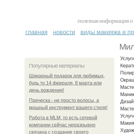
полезная информация о 
главная
новости
виды макияжа и пр
Мил
Услуг
Керат
Популярные материалы
Полир
Шикарный подарок для любимых,
Окраш
будь то 14 февраля, 8 марта или
Масте
день рождения!
Маник
Прическа - не просто волосы, а
Дизай
мощный инструмент вашего стиля!
Масте
Услуг
Работа в MLM, то есть сетевой
Макия
компании сейчас неразрывно
Худож
связана с создание своего