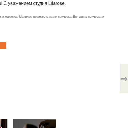
 С уважением студия Lilarose.
к и макияжа
,
Маникюр педикюр макияж прическа
,
Вечерние прически и
⇨