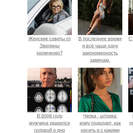
Женские советы от
В последнее время
С
Эвелины
я всё чаще одну
хромченко?
закономерность
замечаю.
э
В 2006 году
Челка - шторка:
мужчина ударился
кому подходит, как
п
головой о дно
носить и с какими