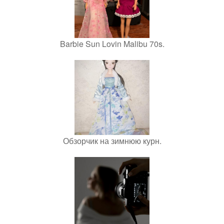
Barbie Sun Lovin Malibu 70s.
Обзорчик на зимнюю курн.