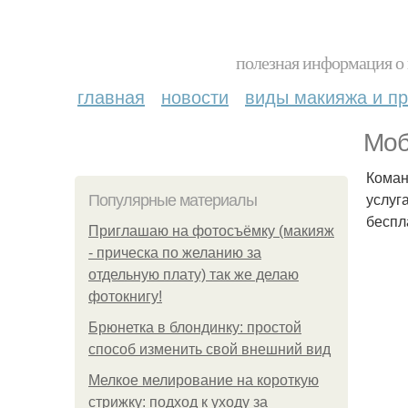
полезная информация о 
главная
новости
виды макияжа и пр
Моб
Коман
услуг
Популярные материалы
беспл
Приглашаю на фотосъёмку (макияж
- прическа по желанию за
отдельную плату) так же делаю
фотокнигу!
Брюнетка в блондинку: простой
способ изменить свой внешний вид
Мелкое мелирование на короткую
стрижку: подход к уходу за