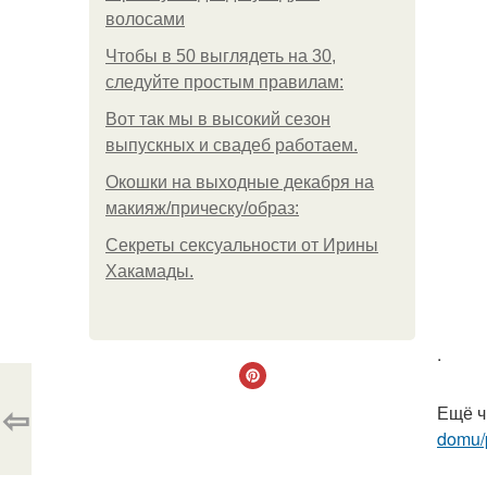
волосами
Чтобы в 50 выглядеть на 30,
следуйте простым правилам:
Вот так мы в высокий сезон
выпускных и свадеб работаем.
Окошки на выходные декабря на
макияж/прическу/образ:
Секреты сексуальности от Ирины
Хакамады.
.
⇦
Ещё ч
domu/p