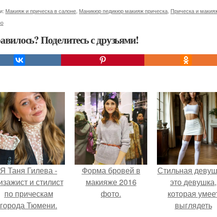
и:
Макияж и прическа в салоне
,
Маникюр педикюр макияж прическа
,
Прическа и макия
но
авилось? Поделитесь с друзьями!
Я Таня Гилева -
Форма бровей в
Стильная девуш
изажист и стилист
макияже 2016
это девушка,
по прическам
фото.
которая умее
города Тюмени.
выглядеть
привлекательн