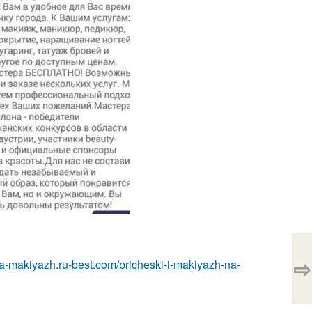
⇨
ska-makiyazh.ru-best.com/pricheski-i-makiyazh-na-