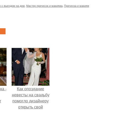
ж с выездом на дом
,
Мастер причесок и макияжа
,
Прическа и макияж
ка -
Как опоздание
невесты на свадьбу
т
помогло дизайнеру
открыть свой
о и
бренд.