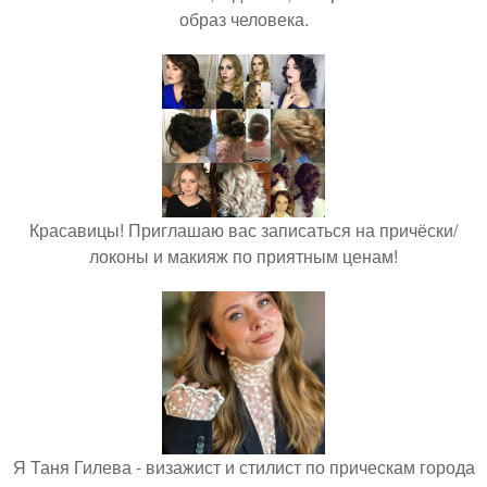
образ человека.
Красавицы! Приглашаю вас записаться на причёски/
локоны и макияж по приятным ценам!
Я Таня Гилева - визажист и стилист по прическам города