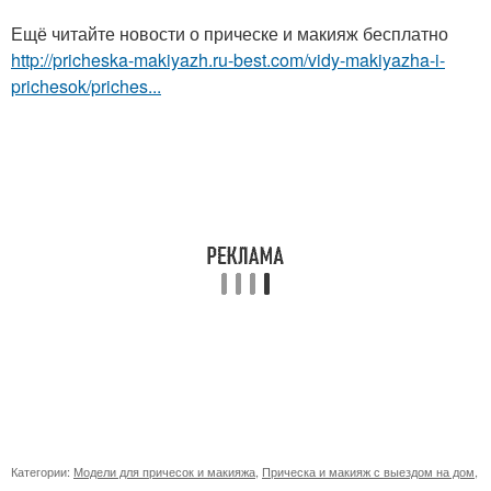
Ещё читайте новости о прическе и макияж бесплатно
http://pricheska-makiyazh.ru-best.com/vidy-makiyazha-i-
prichesok/priches...
Категории:
Модели для причесок и макияжа
,
Прическа и макияж с выездом на дом
,