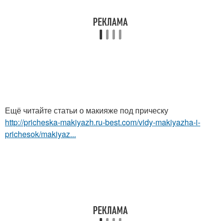
Ещё читайте статьи о макияже под прическу
http://pricheska-makiyazh.ru-best.com/vidy-makiyazha-i-
prichesok/makiyaz...