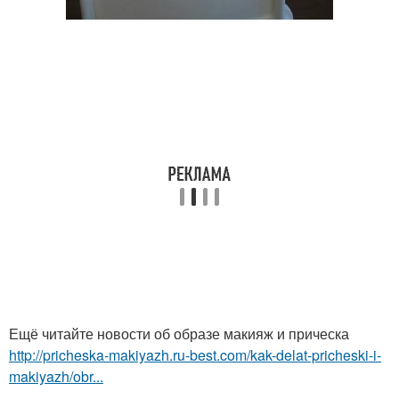
Ещё читайте новости об образе макияж и прическа
http://pricheska-makiyazh.ru-best.com/kak-delat-pricheski-i-
makiyazh/obr...