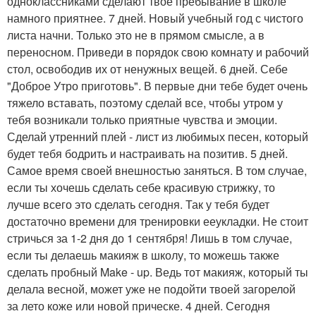
одноклассниками сделают твое пребывание в школе
намного приятнее. 7 дней. Новый учебный год с чистого
листа начни. Только это не в прямом смысле, а в
переносном. Приведи в порядок свою комнату и рабочий
стол, освободив их от ненужных вещей. 6 дней. Себе
"Доброе Утро приготовь". В первые дни тебе будет очень
тяжело вставать, поэтому сделай все, чтобы утром у
тебя возникали только приятные чувства и эмоции.
Сделай утренний плей - лист из любимых песен, который
будет тебя бодрить и настраивать на позитив. 5 дней.
Самое время своей внешностью заняться. В том случае,
если ты хочешь сделать себе красивую стрижку, то
лучше всего это сделать сегодня. Так у тебя будет
достаточно времени для тренировки ееукладки. Не стоит
стричься за 1-2 дня до 1 сентября! Лишь в том случае,
если ты делаешь макияж в школу, то можешь также
сделать пробный Make - up. Ведь тот макияж, который ты
делала весной, может уже не подойти твоей загорелой
за лето коже или новой прическе. 4 дней. Сегодня