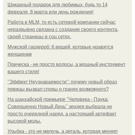
Шикарный подарок для любимых, будь то 14
февраля, 8 марта или день рождения!
Работа в MLM, то есть сетевой компании сейчас
неразрывно связана с создание своего контента,
своей страницы в соц сетях.
Мужской гардероб: 6 вещей, которые нравятся
женщинам
Прическа - не просто волосы, а мощный инструмент
вашего стиля!
"Эффект Неузнаваемости": почему новый образ
певицы вызвал споры о гранях возможного?
На шанхайской премьере "Человека - Паука:
Совершенно Новый День" зендея выбрала не
просто очередной наряд, а настоящий артефакт
высокой моды.
Улыбка - это не мелочь, а деталь, которая меняет